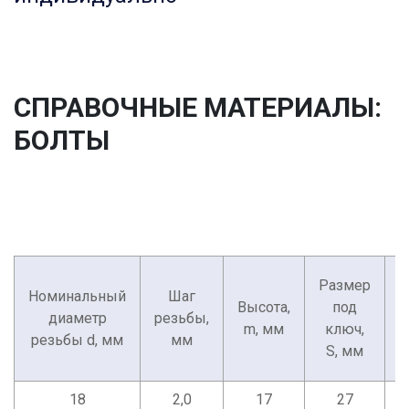
СПРАВОЧНЫЕ МАТЕРИАЛЫ:
БОЛТЫ
Размер
Номинальный
Шаг
Высота,
под
диаметр
резьбы,
о
m, мм
ключ,
резьбы d, мм
мм
S, мм
18
2,0
17
27