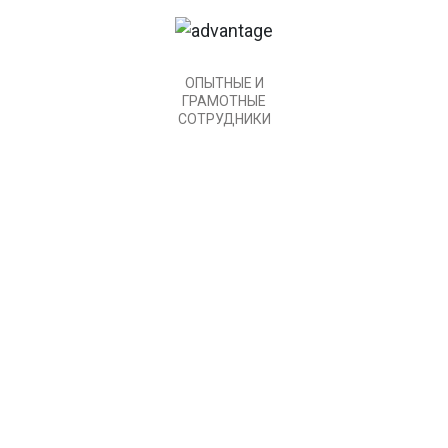
ОПЫТНЫЕ И
ГРАМОТНЫЕ
СОТРУДНИКИ
ПРОИЗВОДСТВО
На предприятии ООО «ПКФ «Внедрение» создан
постоянный запас металлопроката объемом