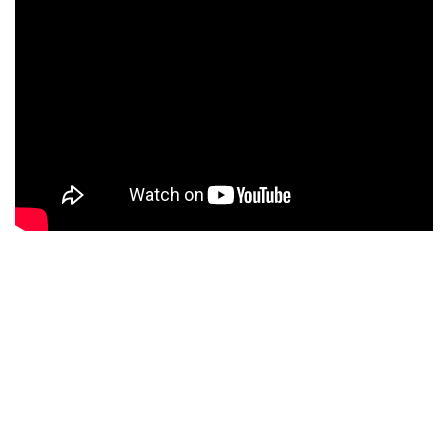
О ЗАВОДЕ
Завод ООО «ПКФ «Внедрение» находится в с.
Просвет, Кетовского района, Курганской области
и занимает площадь от 3000 кв. м. На территории
завода осуществляется полный цикл