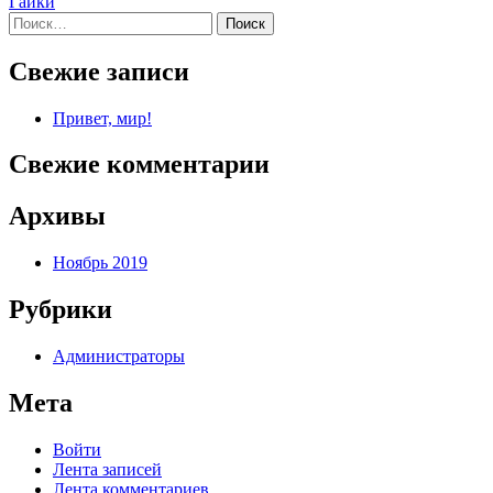
Гайки
по
Найти:
записям
Свежие записи
Привет, мир!
Свежие комментарии
Архивы
Ноябрь 2019
Рубрики
Администраторы
Мета
Войти
Лента записей
Лента комментариев